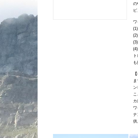
の
ピ
ワ
(
(
(
(
ト
も
【
ま
ン
こ
カ
ワ
ナ
供