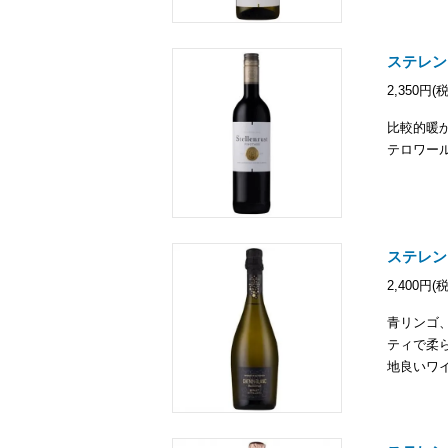
ステレン
2,350円(
比較的暖
テロワー
ステレン
2,400円(
青リンゴ
ティで柔
地良いワ