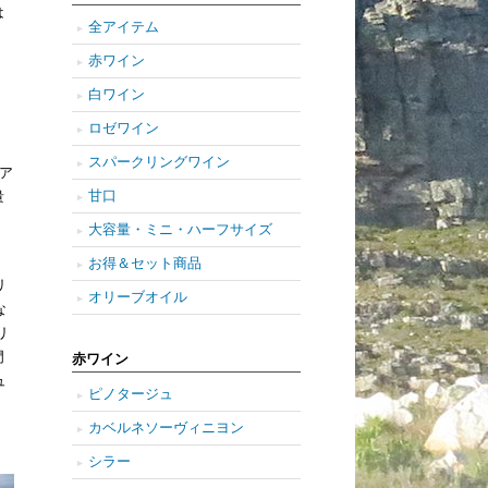
は
全アイテム
赤ワイン
白ワイン
ロゼワイン
スパークリングワイン
ェア
甘口
量
大容量・ミニ・ハーフサイズ
お得＆セット商品
リ
オリーブオイル
な
リ
門
赤ワイン
ュ
ピノタージュ
カベルネソーヴィニヨン
シラー