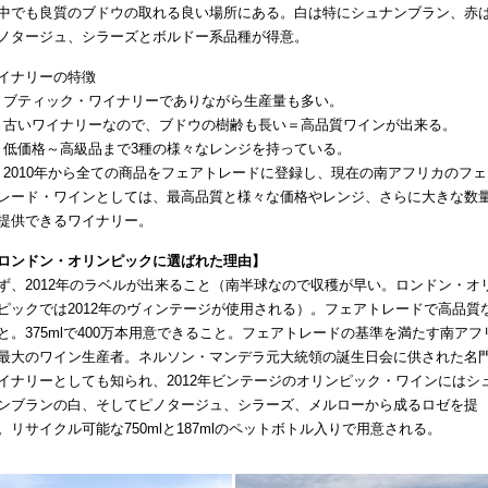
中でも良質のブドウの取れる良い場所にある。白は特にシュナンブラン、赤
ノタージュ、シラーズとボルドー系品種が得意。
イナリーの特徴
1) ブティック・ワイナリーでありながら生産量も多い。
2) 古いワイナリーなので、ブドウの樹齢も長い＝高品質ワインが出来る。
3) 低価格～高級品まで3種の様々なレンジを持っている。
4) 2010年から全ての商品をフェアトレードに登録し、現在の南アフリカのフ
レード・ワインとしては、最高品質と様々な価格やレンジ、さらに大きな数
提供できるワイナリー。
ロンドン・オリンピックに選ばれた理由】
ず、2012年のラベルが出来ること（南半球なので収穫が早い。ロンドン・オ
ピックでは2012年のヴィンテージが使用される）。フェアトレードで高品質
と。375mlで400万本用意できること。フェアトレードの基準を満たす南アフ
最大のワイン生産者。ネルソン・マンデラ元大統領の誕生日会に供された名
イナリーとしても知られ、2012年ビンテージのオリンピック・ワインにはシ
ンブランの白、そしてピノタージュ、シラーズ、メルローから成るロゼを提
。リサイクル可能な750mlと187mlのペットボトル入りで用意される。