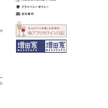
の
ー
心