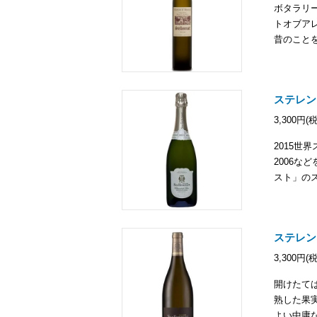
ボタラリ
トオブアレ
昔のこと
ステレン
3,300円(
2015世
2006な
スト」の
ステレン
3,300円(
開けたて
熟した果
よい中庸