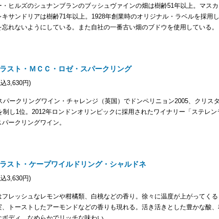
ー・ヒルズのシュナンブランのブッシュヴァインの畑は樹齢51年以上。マスカ
キサンドリアは樹齢71年以上。1928年創業時のオリジナル・ラベルを採用
を忘れないようにしている。また自社の一番古い畑のブドウを使用している。
ラスト・ＭＣＣ・ロゼ・スパークリング
税込3,630円)
界スパークリングワイン・チャレンジ（英国）でドンペリニョン2005、クリス
どを制し1位。2012年ロンドンオリンピックに採用されたワイナリー「ステレン
スパークリングワイン。
ラスト・ケープワイルドリング・シャルドネ
税込3,630円)
はフレッシュなレモンや柑橘類、白桃などの香り。徐々に温度が上がってくる
実、トーストしたアーモンドなどの香りも現れる。活き活きとした豊かな酸、
なボディ、なめらかでリッチな味わい。