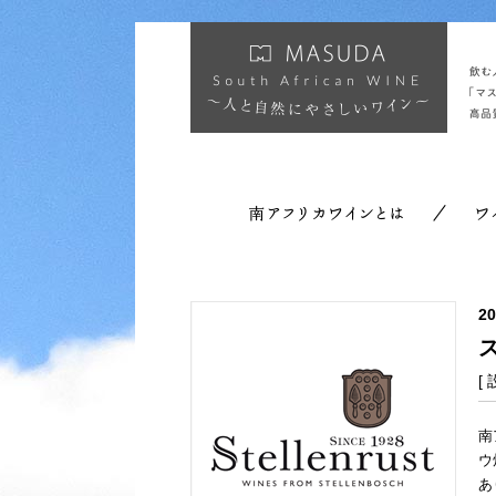
2
ス
[
南
ウ
あ