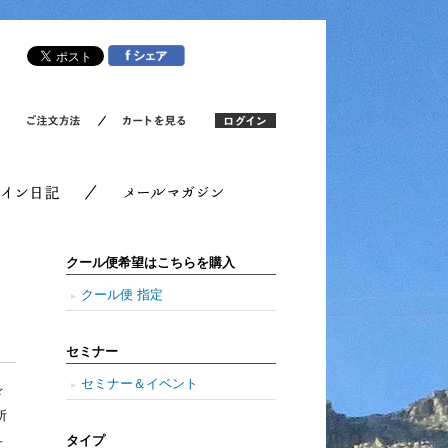
クール便希望はこちらを購入
クール便 指定
セミナー
セミナー＆イベント
ド
所
ュ
タイプ