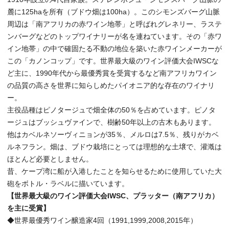
麓に125haを所有（ブドウ畑は100ha）。このシモンズバーグ山脈
周辺は「南アフリカの赤ワイン地帯」と呼ばれグレネリー、ラステ
ンバーグなどのトップワイナリーが名を連ねています。その「赤ワ
イン地帯」の中で確固たる不動の地位を築いた赤ワインメーカーが
この「カノンコップ」です。世界最大級のワイン評価大会IWSCな
ど主に、1990年代から最優秀賞を受賞するなど南アフリカワイン
の品質の高さを世界に知らしめたパイオニア的な存在のワイナリ
ー。
主役品種はピノタージュで畑全体の50％を占めています。ピノタ
ージュはブッシュヴァインで、樹齢50年以上の古木もあります。
他はカベルネソーヴィニョンが35％、メルロは7.5％、残りがカベ
ルネフラン。畑は、ブドウ栽培にとっては理想的な土壌で、灌漑は
ほとんど必要としません。
昔、ケープ湾に船が入港したことを知らせるために使用していた大
砲をボトル・ラベルに描いています。
【世界最大級のワイン評価大会IWSC、プラッター（南アフリカ）
を主に受賞】
◆世界最優秀ワイン醸造家4回（1991,1999,2008,2015年）