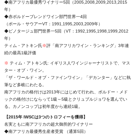
◆南アフリカ最優秀ワイナリー5回（2005,2008,2009,2013,2015
年）
◆赤ボルドーブレンドワイン部門世界一4回
（ポール・サウアーVT：1991,1995,2003,2009年）
◆ピノタージュ部門世界一5回（VT：1992,1995,1998,1999,2012
年）
ティム・アトキン氏
※
評「南アフリカワイン・ランキング」3年連
続の最高1級評価
※
ティム・アトキン氏: イギリス人ワインジャーナリストで、マス
ター・オブ・ワイン。
「ザ・ワールド・オブ・ファインワイン」「デカンター」などに執
筆など多岐にわたる。
南アフリカの格付けは2013年にはじめて行われ、ボルドー・メド
ックの格付けにならって1級～5級とクリュブルジョワを選んでい
る。カノンコップは初年度から連続1級。
【2015年 IWSCは3つのトロフィーを獲得】
名実ともに南アフリカの超大御所的ワイナリー
◆南アフリカ最優秀生産者受賞 （通算5回）