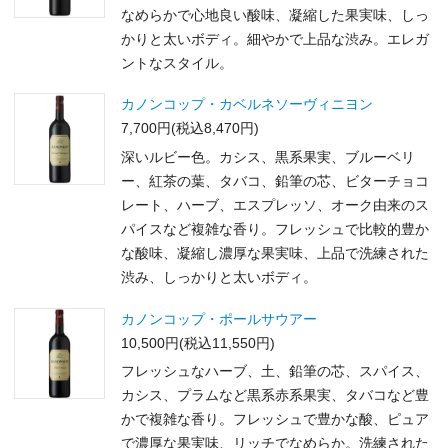
なめらかで心地良い酸味、凝縮した果実味、しっ
かりと太いボディ。細やかで上品な渋み。エレガ
ントなスタイル。
カノンコップ・カベルネソーヴィニヨン
7,700円(税込8,470円)
深いルビー色。カシス、黒系果実、ブルーベリ
ー、紅茶の葉、タバコ、鉛筆の芯、ビターチョコ
レート、ハーブ、エスプレッソ、オーク由来のス
パイスなど複雑な香り。フレッシュで比較的豊か
な酸味、凝縮し濃厚な果実味、上品で洗練された
渋み、しっかりと太いボディ。
カノンコップ・ポールサウアー
10,500円(税込11,550円)
フレッシュなハーブ、土、鉛筆の芯、スパイス、
カシス、プラムなど黒系赤系果実、タバコなど豊
かで複雑な香り。フレッシュで豊かな酸、ピュア
で濃厚な果実味、リッチでなめらか。洗練された