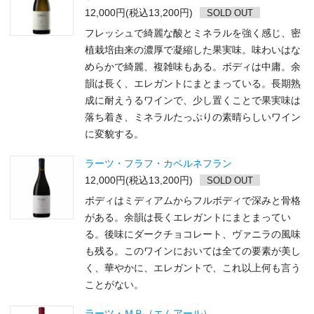
12,000円(税込13,200円)
SOLD OUT
フレッシュで綺麗な酸とミネラルを強く感じ、密
植栽培由来の濃厚で凝縮した果実味。味わいはな
めらかで綺麗、複雑味もある。ボディは中庸。余
韻は長く、エレガントにまとまっている。長期熟
成に耐えうるワインで、少し置くことで果実味は
落ち着き、ミネラルたっぷりの素晴らしいワイン
に変貌する。
ラーツ・フラフ・カベルネフラン
12,000円(税込13,200円)
SOLD OUT
ボディはミディアムからフルボディで深みと骨格
がある。余韻は長くエレガントにまとまってい
る。後味にダークチョコレート、ヴァニラの風味
も残る。このワインにおいては全ての要素が美し
く、華やかに、エレガントで、これ以上何も言う
ことがない。
ラーツ・ＭＲ（エムアール）