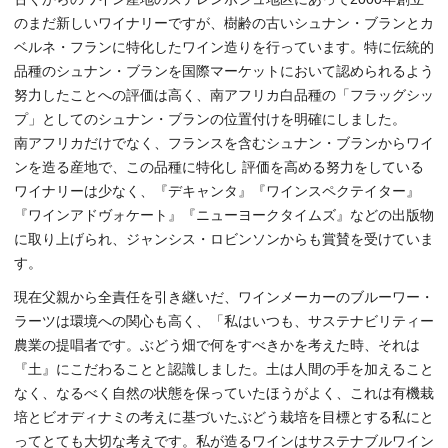
のまだ新しいワイナリーですが、樹齢の古いシュナン・ブランとカ
ベルネ・フランに特化したワイン造りを行っています。特に伝統的
品種のシュナン・ブランを国際マーケットにおいて認められるよう
努力したことへの評価は高く、南アフリカ白品種の「フラッグシッ
プ」としてのシュナン・ブランの位置付けを明確にしました。
南アフリカだけでなく、フランスを含むシュナン・ブランからワイ
ンを造る産地で、この品種に特化し 評価を高める努力をしている
ワイナリーは少なく、『デキャンタ』『ワインスペクテイター』
『ワインアドヴォケート』『ニューヨークタイムズ』などの出版物
に取り上げられ、ジャンシス・ロビンソンからも賞賛を受けていま
す。
現在父親から全責任を引き継いだ、ワインメーカーのブルーワー・
ラーツは環境への関心も高く、「私はいつも、サステナビリティー
農業の提唱者です。ぶどう畑で何をすべきかを考えた時、それは
『土』にこだわることと認識しました。土は人間の手を加えること
なく、なるべく自然の状態を保っていたほうがよく、これは有機栽
培とビオディナミの考えに基づいたぶどう栽培を目標とする私にと
ってとても大切な考えです。私が造るワインはサステナブルワイン