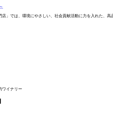
的ワイナリー
]