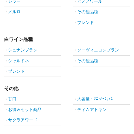
シラー
ピノノワール
メルロ
その他品種
ブレンド
白ワイン品種
シュナンブラン
ソーヴィニヨンブラン
シャルドネ
その他品種
ブレンド
その他
甘口
大容量・ﾐﾆ･ﾊｰﾌｻｲｽ
お得＆セット商品
ティムアトキン
サクラアワード