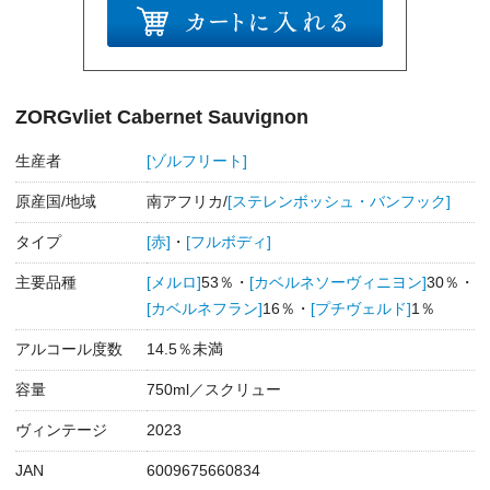
ZORGvliet Cabernet Sauvignon
生産者
[ゾルフリート]
原産国/地域
南アフリカ/
[ステレンボッシュ・バンフック]
タイプ
[赤]
・
[フルボディ]
主要品種
[メルロ]
53％・
[カベルネソーヴィニヨン]
30％・
[カベルネフラン]
16％・
[プチヴェルド]
1％
アルコール度数
14.5％未満
容量
750ml／スクリュー
ヴィンテージ
2023
JAN
6009675660834