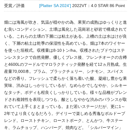
受賞／評価
[Platter SA 2024’]
2022VT：4.0 STAR 86 Point
畑には海風が吹き、気温が穏やかの為、果実の成熟はゆっくりと進
む良いコンディション。土壌は風化した花崗岩と砂岩で構成されて
いる。これらの土壌の下層には粘土がある。上槽の土は水はけが良
く、下層の粘土は乾季の保湿性を高めている。畑は7本のワイヤー
を使った垣根式。収穫量は8-10トン/ha。収穫されたブドウはステ
ンレスタンクで自然発酵。優しくプレス後、フレンチオークの古樽
と4600Lのフードルでマロラクティック発酵を経て12ヵ月熟成。生
産量70,000本。プラム、ブラックチェリー、シナモン、スパイス
などの香り。フレッシュで柔らかく落ち着いた酸、凝縮し豊かな果
実味、渋みはしっかりしているが、なめらかでしなやか、シルキー
なタッチ。ボディも程良くしっかりしている。様々な品種がブレン
ドされ複雑性を表現しつつも、酸としなやかな渋みのバランスが取
れていて上手くまとまっている。まだ若いステージだが、更に1～
2年でより良くなるだろう。デイリーで楽しめる秀逸なボルドーブ
レンド。ローストチキン、ローストポーク、とんかつ、牛ステー
キ、ラムチョップ、ハンバーグ、焼肉など。「シルバーマイン」