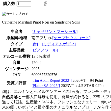
購入数
Catherine Marshall Pinot Noir on Sandstone Soils
生産者
[キャサリン・マーシャル]
原産国/地域
南アフリカ/
[ケープサウスコート]
タイプ
[赤]
・
[ミディアムボディ]
主要品種
[ピノノワール]
アルコール度数
13.5％未満
容量
750ml
ヴィンテージ
2025
JAN
6009677320576
[Tim Atkin Report 2022’]
2020VT：94 Point
受賞／評価
[Platter SA 2025’]
2023VT：4.5 STAR 92Point
畑は、エルギンとヘメルアンアードの2ヵ所。フレンチ・ディジョン
自然発酵と一部人口酵母を使用。発酵が終わると、225Lのフ
過して瓶詰。生産量：8432本。フレッシュなチェリー、赤
来の優しいボディと最小限のナチュラルなアプローチから作