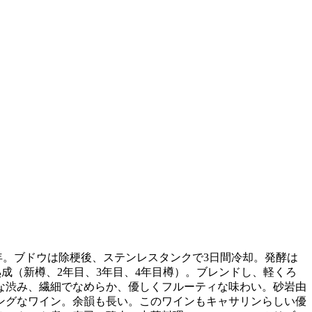
012年。ブドウは除梗後、ステンレスタンクで3日間冷却。発酵は
熟成（新樽、2年目、3年目、4年目樽）。ブレンドし、軽くろ
品な渋み、繊細でなめらか、優しくフルーティな味わい。砂岩由
ングなワイン。余韻も長い。このワインもキャサリンらしい優