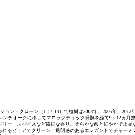
・クローン（115/113）で植樹は2003年、2005年、2
レンチオークに移してマロラクティック発酵を経て9～12ヵ月
いベリー、スパイスなど繊細な香り。柔らかな酸と細やかで上
られるピュアでクリーン、透明感のあるエレガントでチャーミ