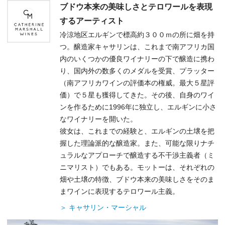
ブドウ本来の美味しさとテロワールを表現
するアーティスト
冷涼地区エルギンで標高約３００ｍの所に畑を持
つ。醸造家キャサリンは、これまで南アフリカ国
内のいくつかの優良ワイナリーの下で醸造に携わ
り、国内外の数多くのメダルを受賞、プラッター
（南アフリカワインの評価本の権威。最大５星評
価）で５星も獲得してきた。その後、自身のワイ
ンを作るために1996年に独立し、エルギンに小さ
なワイナリーを開いた。
彼女は、これまでの経験と、エルギンの土壌を把
握した理論派的な醸造家。また、可能な限りナチ
ュラルなアプローチで醸造する不干渉主義者（ミ
ニマリスト）でもある。モットーは、それぞれの
畑や土壌の特徴、ブドウ本来の美味しさをそのま
まワインに表現するテロワール主義。
＞ キャサリン・マーシャル