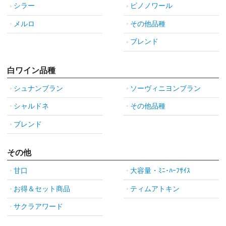
シラー
ピノノワール
メルロ
その他品種
ブレンド
白ワイン品種
シュナンブラン
ソーヴィニヨンブラン
シャルドネ
その他品種
ブレンド
その他
甘口
大容量・ﾐﾆ･ﾊｰﾌｻｲｽ
お得＆セット商品
ティムアトキン
サクラアワード