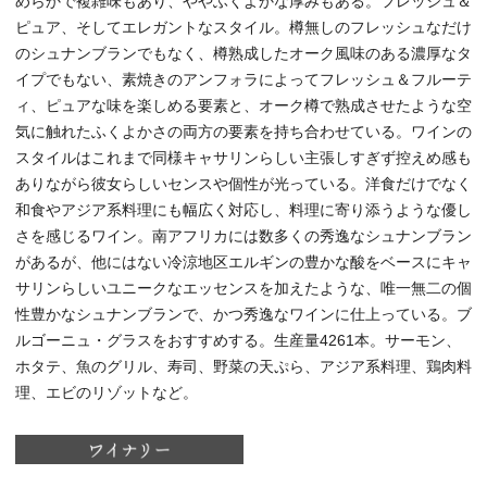
めらかで複雑味もあり、ややふくよかな厚みもある。フレッシュ＆
ピュア、そしてエレガントなスタイル。樽無しのフレッシュなだけ
のシュナンブランでもなく、樽熟成したオーク風味のある濃厚なタ
イプでもない、素焼きのアンフォラによってフレッシュ＆フルーテ
ィ、ピュアな味を楽しめる要素と、オーク樽で熟成させたような空
気に触れたふくよかさの両方の要素を持ち合わせている。ワインの
スタイルはこれまで同様キャサリンらしい主張しすぎず控えめ感も
ありながら彼女らしいセンスや個性が光っている。洋食だけでなく
和食やアジア系料理にも幅広く対応し、料理に寄り添うような優し
さを感じるワイン。南アフリカには数多くの秀逸なシュナンブラン
があるが、他にはない冷涼地区エルギンの豊かな酸をベースにキャ
サリンらしいユニークなエッセンスを加えたような、唯一無二の個
性豊かなシュナンブランで、かつ秀逸なワインに仕上っている。ブ
ルゴーニュ・グラスをおすすめする。生産量4261本。サーモン、
ホタテ、魚のグリル、寿司、野菜の天ぷら、アジア系料理、鶏肉料
理、エビのリゾットなど。