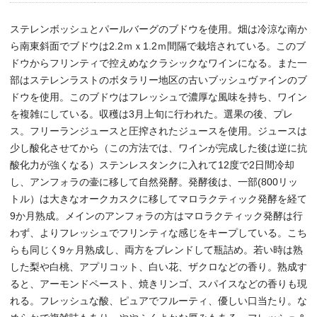
ステレンボッシュとパールバーグのブドウを使用。畑は冷涼な南か
ら南東斜面でブドウは2.2ｍｘ1.2ｍ間隔で栽培されている。このブ
ドウからフリンティで控えめなクラシックなワインになる。また一
部はステレンラストのボタラリー地区の古いブッシュヴァインのブ
ドウを使用。このブドウはフレッシュで濃厚な風味を持ち、ワイン
を複雑にしている。収穫は3月上旬に行われた。選果の後、プレ
ス。フリーランジュースと圧搾されたジュースを使用。ジュースは
少し酸化させてから（この方法では、ワインが完成した後は逆に抗
酸化力が強くなる）ステンレスタンクに入れて12度で2日間冷却
し、アンフォラの壷に移して自然発酵。発酵後は、一部(800リッ
トル）は大きなオークカスクに移してマロラクティック発酵を経て
9か月熟成。メインのアンフォラの方はマロラクティック発酵は行
わず、よりフレッシュでフリンティな感じをキープしている。こち
らも同じく9ヶ月熟成し、両方をブレンドして瓶詰め。若い時は熟
した梨や白桃、アプリコット、白い花、ザクロなどの香り。熟成す
ると、アーモンドペースト、焼きリンゴ、スパイスなどの香りも現
れる。フレッシュな酸、ピュアでフルーティ、優しい口当たり。な