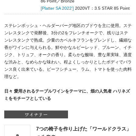
86 Point／Bronze
[Platter SA 2022’]
2020VT：3.5 STAR 85 Point
ステレンボッシュ・ヘルダーバーグ地区のブドウを主に使用。ステ
ンレスタンクで発酵後、3分の2をフレンチオークで、残りはステ
ンレスタンクで熟成。少量のカベルネフランをブレンドし、繊細な
香がワインに与えられる。鮮やかなルビーレッド、プルーン、イチ
ジク、トリュフ、オークの香り。柔らかな酸味、豊な果実味、適度
な渋みと、なめらかな味わい。程よくしっかりとしたボディでバラ
ンス良く出来ている。ビーフシチュー、ラム、トマトを使った肉料
理など。
日々 愛用されるテーブルワインをテーマに、畑の人気者 ハリネズ
ミをモチーフとしている
7つの椅子を作り上げた「ワールドクラス」