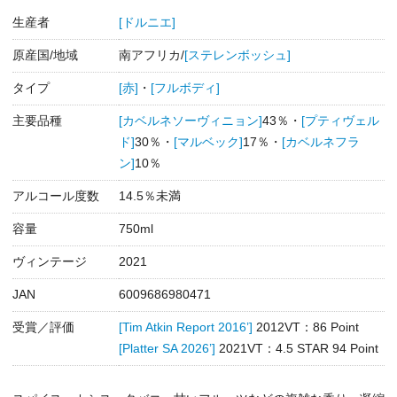
生産者
[ドルニエ]
原産国/地域
南アフリカ/
[ステレンボッシュ]
タイプ
[赤]
・
[フルボディ]
主要品種
[カベルネソーヴィニョン]
43％・
[プティヴェル
ド]
30％・
[マルベック]
17％・
[カベルネフラ
ン]
10％
アルコール度数
14.5％未満
容量
750ml
ヴィンテージ
2021
JAN
6009686980471
受賞／評価
[Tim Atkin Report 2016’]
2012VT：86 Point
[Platter SA 2026’]
2021VT：4.5 STAR 94 Point