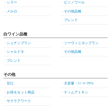
シラー
ピノノワール
メルロ
その他品種
ブレンド
白ワイン品種
シュナンブラン
ソーヴィニヨンブラン
シャルドネ
その他品種
ブレンド
その他
甘口
大容量・ﾐﾆ･ﾊｰﾌｻｲｽ
お得＆セット商品
ティムアトキン
サクラアワード