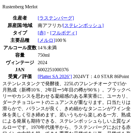
Rustenberg Merlot
生産者
[ラステンバーグ]
原産国/地域
南アフリカ/
[ステレンボッシュ]
タイプ
[赤]
・
[フルボディ]
主要品種
[メルロ]
100％
アルコール度数
14％未満
容量
750ml
ヴィンテージ
2024
JAN
6002251000376
受賞／評価
[Platter SA 2026’]
2024VT：4.0 STAR 86Point
ステンレスタンクで発酵後、225Lのフレンチオークで15か
月熟成（新樽10％、2年目ー5年目の樽が90％）。ブラックベ
リーやカシスを思わせる凝縮感のある果実香に、ユーカリ、
ダークチョコレートのニュアンスが重なります。口当たりは
滑らかで、バランスが良く、きめ細かなタンニンがワイン全
体を美しく引き締めます。若いうちから楽しめる一方、熟成
による発展も期待できる、ステレンボッシュらしい上質なメ
ルローです。1970年代後半から、ラステンバーグにおける赤