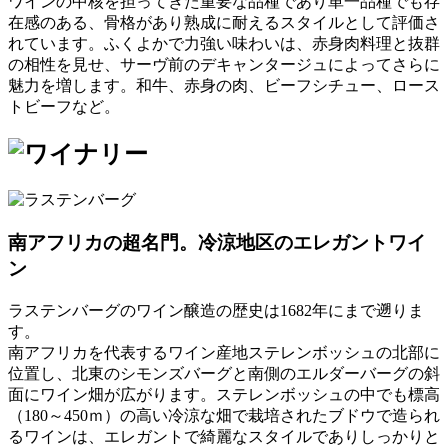
ワインの中核を担ってきた重要な品種であり単一品種でも存
在感のある、骨格があり熟成に耐えるスタイルとして評価さ
れています。ふくよかで力強い味わいは、赤身肉料理と抜群
の相性を見せ、サーヴ前のデキャンタージュによってさらに
魅力を増します。和牛、赤身の肉、ビーフシチュー、ロース
トビーフなど。
南アフリカの超名門。冷涼地区のエレガントワイ
ン
ラステンバーグのワイン醸造の歴史は1682年にまで遡りま
す。
南アフリカを代表するワイン産地ステレンボッシュの北部に
位置し、北東のシモンズバーグと南側のエルダーバーグの斜
面にワイン畑が広がります。ステレンボッシュの中でも標高
（180～450ｍ）の高い冷涼な畑で栽培されたブドウで造られ
るワインは、エレガントで綺麗なスタイルでありしっかりと