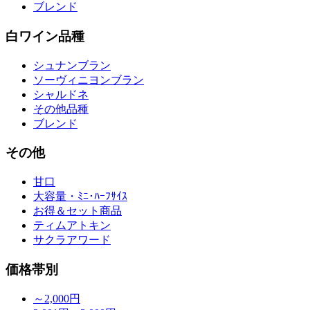
ブレンド
白ワイン品種
シュナンブラン
ソーヴィニヨンブラン
シャルドネ
その他品種
ブレンド
その他
甘口
大容量・ﾐﾆ･ﾊｰﾌｻｲｽ
お得＆セット商品
ティムアトキン
サクラアワード
価格帯別
～2,000円