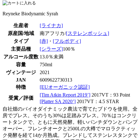
Reyneke Biodynamic Syrah
生産者
[ライナカ]
原産国/地域
南アフリカ/
[ステレンボッシュ]
タイプ
[赤]
・
[フルボディ]
主要品種
[シラーズ]
100％
アルコール度数
13.0％未満
容量
750ml
ヴィンテージ
2021
JAN
6009622730313
特徴
[EUオーガニック認証]
[Tim Atkin Report 2019’]
2017VT：93 Point
受賞／評価
[Platter SA 2020’]
2017VT：4.5 STAR
自社畑のバイオダイナミック農法で育てたブドウを使用。全
房でプレス。そのうち30%は足踏みプレス。70％はコンクリ
ートタンクで、ともに天然発酵。軽いパンチダウンとパンプ
オーバー。フレンチオークと2500Lの大樽でマロラクティッ
ク発酵を経て14か月熟成。ブレンドしてステンレスタンクで