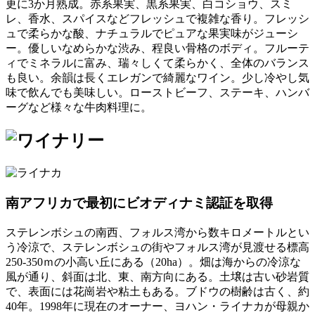
更に3か月熟成。赤系果実、黒系果実、白コショウ、スミ
レ、香水、スパイスなどフレッシュで複雑な香り。フレッシ
ュで柔らかな酸、ナチュラルでピュアな果実味がジューシ
ー。優しいなめらかな渋み、程良い骨格のボディ。フルーテ
ィでミネラルに富み、瑞々しくて柔らかく、全体のバランス
も良い。余韻は長くエレガンで綺麗なワイン。少し冷やし気
味で飲んでも美味しい。ローストビーフ、ステーキ、ハンバ
ーグなど様々な牛肉料理に。
南アフリカで最初にビオディナミ認証を取得
ステレンボシュの南西、フォルス湾から数キロメートルとい
う冷涼で、ステレンボシュの街やフォルス湾が見渡せる標高
250-350ｍの小高い丘にある（20ha）。畑は海からの冷涼な
風が通り、斜面は北、東、南方向にある。土壌は古い砂岩質
で、表面には花崗岩や粘土もある。ブドウの樹齢は古く、約
40年。1998年に現在のオーナー、ヨハン・ライナカが母親か