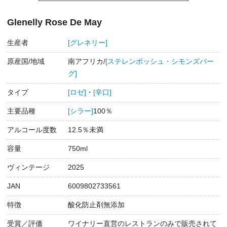
Glenelly Rose De May
生産者
[グレネリー]
原産国/地域
南アフリカ/
[ステレンボッシュ・シモンズバー
グ]
タイプ
[ロゼ]
・
[辛口]
主要品種
[シラー]
100％
アルコール度数
12.5％未満
容量
750ml
ヴィンテージ
2025
JAN
6009802733561
特徴
酸化防止剤無添加
受賞／評価
ワイナリー直営のレストランのみで販売されて