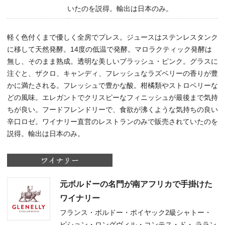
いたのを説得。輸出は日本のみ。
軽く色付くまで優しく全房でプレス。ジュースはステンレスタンク
に移して天然発酵。14度の低温で発酵。マロラクティック発酵は
無し、そのまま熟成。透明な美しいブラッシュ・ピンク。グラスに
注ぐと、ザクロ、キャンディ、フレッシュなラズベリーの香りが豊
かに満たされる。フレッシュで豊かな酸。柑橘類やストロベリーな
どの風味。エレガントでクリスピーなフィニッシュが最後まで気持
ちが良い。フードフレンドリーで、食欲が沸くような気持ちの良い
辛口ロゼ。ワイナリー直営のレストランのみで販売されていたのを
説得。輸出は日本のみ。
元ボルドーの名門が南アフリカで手掛けた
ワイナリー
フランス・ボルドー・ポイヤック2級シャトー・
ピション・ロングヴィル・コンテス・ド・ ララン