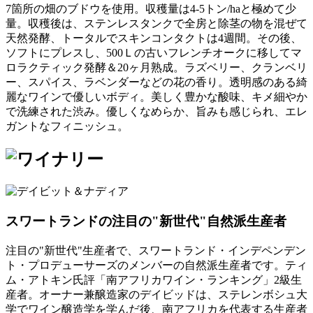
7箇所の畑のブドウを使用。収穫量は4-5トン/haと極めて少
量。収穫後は、ステンレスタンクで全房と除茎の物を混ぜて
天然発酵、トータルでスキンコンタクトは4週間。その後、
ソフトにプレスし、500Ｌの古いフレンチオークに移してマ
ロラクティック発酵＆20ヶ月熟成。ラズベリー、クランベリ
ー、スパイス、ラベンダーなどの花の香り。透明感のある綺
麗なワインで優しいボディ。美しく豊かな酸味、キメ細やか
で洗練された渋み。優しくなめらか、旨みも感じられ、エレ
ガントなフィニッシュ。
スワートランドの注目の"新世代"自然派生産者
注目の"新世代"生産者で、スワートランド・インデペンデン
ト・プロデューサーズのメンバーの自然派生産者です。ティ
ム・アトキン氏評「南アフリカワイン・ランキング」2級生
産者。オーナー兼醸造家のデイビッドは、ステレンボシュ大
学でワイン醸造学を学んだ後、南アフリカを代表する生産者