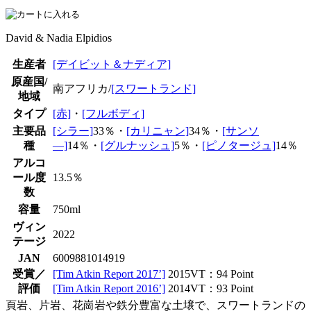
David & Nadia Elpidios
生産者
[デイビット＆ナディア]
原産国/
南アフリカ/
[スワートランド]
地域
タイプ
[赤]
・
[フルボディ]
主要品
[シラー]
33％・
[カリニャン]
34％・
[サンソ
種
―]
14％・
[グルナッシュ]
5％・
[ピノタージュ]
14％
アルコ
ール度
13.5％
数
容量
750ml
ヴィン
2022
テージ
JAN
6009881014919
受賞／
[Tim Atkin Report 2017’]
2015VT：94 Point
評価
[Tim Atkin Report 2016’]
2014VT：93 Point
頁岩、片岩、花崗岩や鉄分豊富な土壌で、スワートランドの