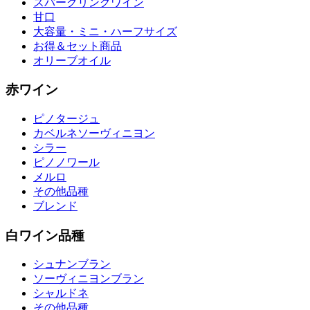
スパークリングワイン
甘口
大容量・ミニ・ハーフサイズ
お得＆セット商品
オリーブオイル
赤ワイン
ピノタージュ
カベルネソーヴィニヨン
シラー
ピノノワール
メルロ
その他品種
ブレンド
白ワイン品種
シュナンブラン
ソーヴィニヨンブラン
シャルドネ
その他品種