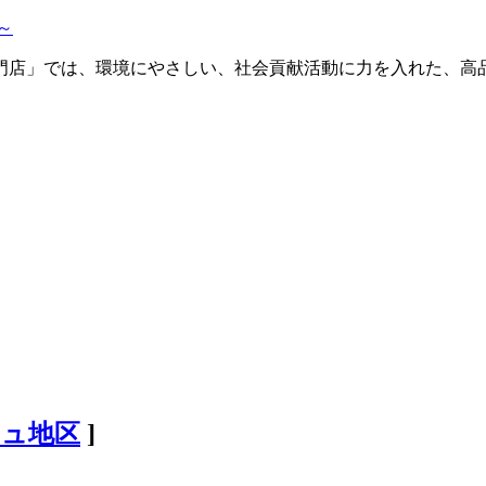
ュ地区
]