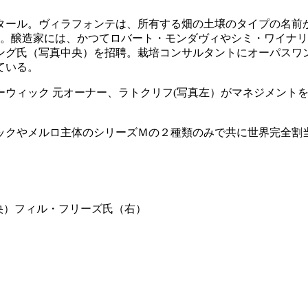
クタール。ヴィラフォンテは、所有する畑の土壌のタイプの名
。醸造家には、かつてロバート・モンダヴィやシミ・ワイナリ
ング氏（写真中央）を招聘。栽培コンサルタントにオーパスワ
ている。
ーウィック 元オーナー、ラトクリフ(写真左）がマネジメント
ックやメルロ主体のシリーズＭの２種類のみで共に世界完全割